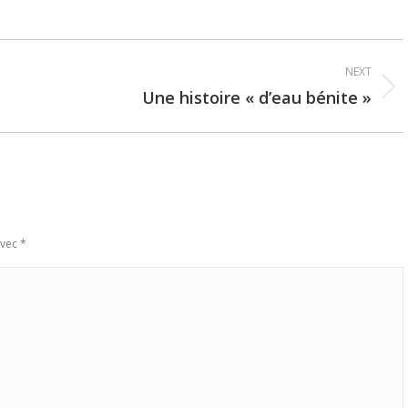
NEXT
Une histoire « d’eau bénite »
Next
post:
avec
*