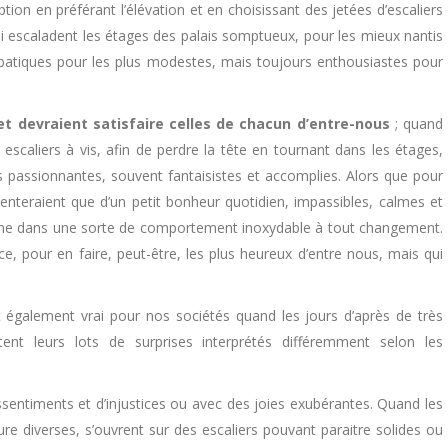
ion en préférant l’élévation et en choisissant des jetées d’escaliers
 escaladent les étages des palais somptueux, pour les mieux nantis
obatiques pour les plus modestes, mais toujours enthousiastes pour
et devraient satisfaire celles de chacun d’entre-nous
; quand
s escaliers à vis, afin de perdre la tête en tournant dans les étages,
s passionnantes, souvent fantaisistes et accomplies. Alors que pour
ontenteraient que d’un petit bonheur quotidien, impassibles, calmes et
même dans une sorte de comportement inoxydable à tout changement.
ence, pour en faire, peut-être, les plus heureux d’entre nous, mais qui
alement vrai pour nos sociétés quand les jours d’après de très
tent leurs lots de surprises interprétés différemment selon les
ssentiments et d’injustices ou avec des joies exubérantes. Quand les
 diverses, s’ouvrent sur des escaliers pouvant paraitre solides ou