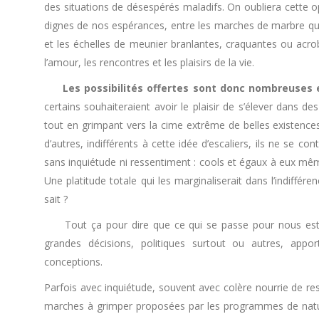
des situations de désespérés maladifs. On oubliera cette opt
dignes de nos espérances, entre les marches de marbre qui
et les échelles de meunier branlantes, craquantes ou acr
l’amour, les rencontres et les plaisirs de la vie.
Les possibilités offertes sont donc nombreuses 
certains souhaiteraient avoir le plaisir de s’élever dans de
tout en grimpant vers la cime extrême de belles existence
d’autres, indifférents à cette idée d’escaliers, ils ne se c
sans inquiétude ni ressentiment : cools et égaux à eux 
Une platitude totale qui les marginaliserait dans l’indiffér
sait ?
Tout ça pour dire que ce qui se passe pour nous est ég
grandes décisions, politiques surtout ou autres, appor
conceptions.
Parfois avec inquiétude, souvent avec colère nourrie de re
marches à grimper proposées par les programmes de nature