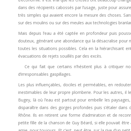
dans des récipients cabossés par l’usage, juste pour assur
très simples qui avaient encore la mesure des choses. Sans o
sur des moulins ou sur des meules aux technologies branla
Mais depuis l’eau a été captée en profondeur puis pouss
douteux, générant une abondance qui la désacralise pour n’e
toutes les situations possibles. Cela en la hiérarchisant e
évacuations de rejets souillés par des excès.
Ce qui fait que certains n’hésitent plus à critiquer n
d’irresponsables gaspillages.
Les plus influençables, dociles et perméables, en redoute
inestimables de leur propre plomberie. Pour les autres, il l
Bugey, là où l’eau est partout pour embellir les paysages
disparaître dans des gorges profondes puis s’étaler dans d
Rhône. Ils en retirent une forme d’admiration et de reconn
petite fille de la chanson de Guy Béard, si elle pouvait être
amie, pour toujours. Et c’est, peut être, sur la rive d’un pet