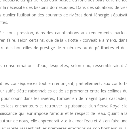
er la nécessité des besoins domestiques. Dans des situations de vies
ublier l’utilisation des courants de rivières dont l’énergie s’épuisait
ntes.
ée, sous pression, dans des canalisations aux rendements, parfois
n faire, selon certains, que de la « flotte » corvéable à merci, dans
ntre des bouteilles de prestige de minérales ou de pétillantes et des
os consommations d’eau, lesquelles, selon eux, ressembleraient à
nt les conséquences tout en renonçant, partiellement, aux conforts
eur suffit d’être raisonnables et de se promener entre les collines du
, pour courir dans les rivières, tomber en de magnifiques cascades,
es lacs enchanteurs et retrouver la puissance d’un fleuve Royal : le
aissance qui leur impose l’amour et le respect de l’eau. Quant à la
 autour de nous, elle apprendrait vite à aimer l’eau et à s’en faire une
it lac qu’elle ressentirait les premières émotions de son bonheur, puis,