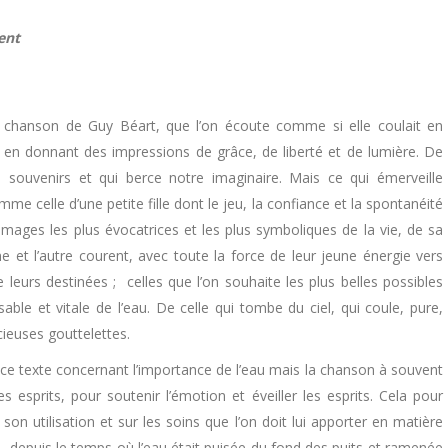
ent
e chanson de Guy Béart, que l’on écoute comme si elle coulait en
et en donnant des impressions de grâce, de liberté et de lumière. De
 souvenirs et qui berce notre imaginaire. Mais ce qui émerveille
mme celle d’une petite fille dont le jeu, la confiance et la spontanéité
images les plus évocatrices et les plus symboliques de la vie, de sa
ne et l’autre courent, avec toute la force de leur jeune énergie vers
 leurs destinées ; celles que l’on souhaite les plus belles possibles
able et vitale de l’eau. De celle qui tombe du ciel, qui coule, pure,
écieuses gouttelettes.
e ce texte concernant l’importance de l’eau mais la chanson à souvent
 esprits, pour soutenir l’émotion et éveiller les esprits. Cela pour
 utilisation et sur les soins que l’on doit lui apporter en matière
, depuis le temps où l’eau était puisée du fond des puits et ramenée