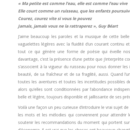
« Ma petite est comme l’eau, elle est comme l’eau vive
Elle court comme un ruisseau, que les enfants poursuiv
Courez, courez vite si vous le pouvez
Jamais, jamais vous ne la rattraperez », Guy Béart
J’aime beaucoup les paroles et la musique de cette bell
vaguelettes légères avec la fluidité d’un courant continu 
tout ce qui génère une forme de poésie qui éveille nos
davantage, c’est la présence d’une petite que j’interprète co
s’associent à la vigueur du ruisseau pour nous donner les 
beauté, de sa fraîcheur et de sa fragilité, aussi. Quand l’u
toutes les aventures et toutes les incertitudes possibles de
alors qu’elles sont conditionnées par l’abondance indispens
belle et légère, toujours disponible et jaillissante de ses pr
Voilà une façon un peu curieuse d’introduire le vrai sujet d
les mots et les mélodies qui conviennent pour attendrir les
soutenir les recommandations du moment qui portent sur son
d’économie. Il est vrai que les choses ont beaucoup changé