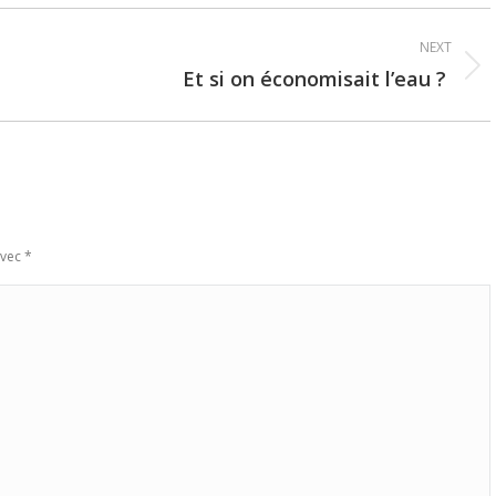
NEXT
Et si on économisait l’eau ?
Next
post:
avec
*