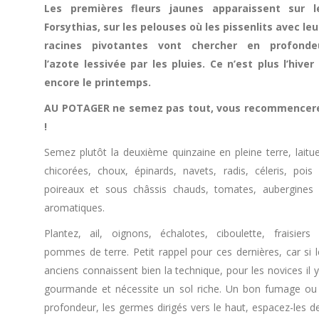
Les premières fleurs jaunes apparaissent sur l
Forsythias, sur les pelouses où les pissenlits avec leu
racines pivotantes vont chercher en profonde
l’azote lessivée par les pluies. Ce n’est plus l’hiver 
encore le printemps.
AU POTAGER ne semez pas tout, vous recommencer
!
Semez plutôt la deuxième quinzaine en pleine terre, laitue
chicorées, choux, épinards, navets, radis, céleris, pois 
poireaux et sous châssis chauds, tomates, aubergines 
aromatiques.
Plantez, ail, oignons, échalotes, ciboulette, fraisiers 
pommes de terre. Petit rappel pour ces dernières, car si l
anciens connaissent bien la technique, pour les novices il
gourmande et nécessite un sol riche. Un bon fumage ou a
profondeur, les germes dirigés vers le haut, espacez-les de