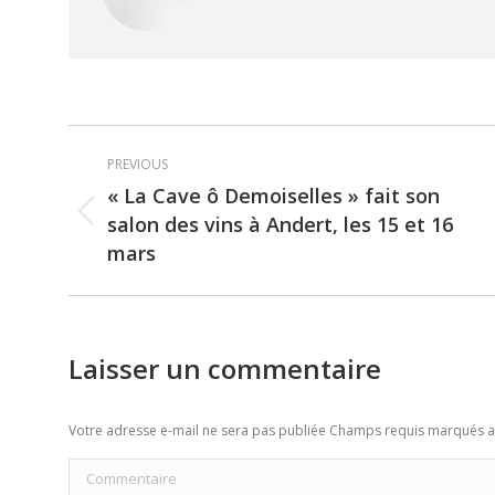
Post
PREVIOUS
navigation
« La Cave ô Demoiselles » fait son
salon des vins à Andert, les 15 et 16
Previous
mars
post:
Laisser un commentaire
Votre adresse e-mail ne sera pas publiée Champs requis marqués 
Commentaire