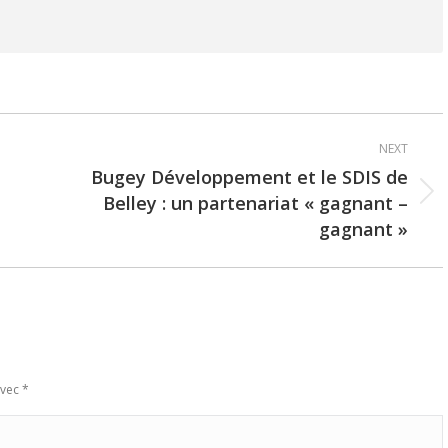
NEXT
Bugey Développement et le SDIS de
Belley : un partenariat « gagnant –
Next
gagnant »
post:
avec
*