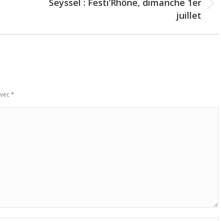
Seyssel : Festi’Rhône, dimanche 1er
Next
juillet
post:
avec
*