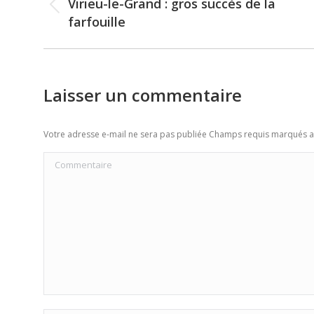
navigation
Virieu-le-Grand : gros succès de la
Previous
farfouille
post:
Laisser un commentaire
Votre adresse e-mail ne sera pas publiée Champs requis marqués 
Commentaire