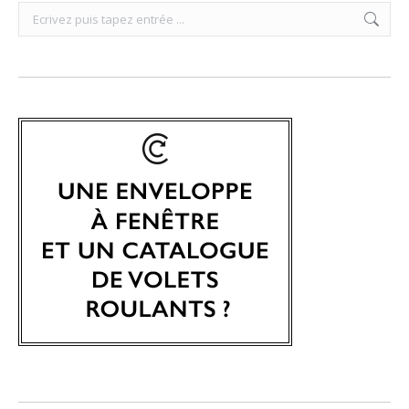
Search: