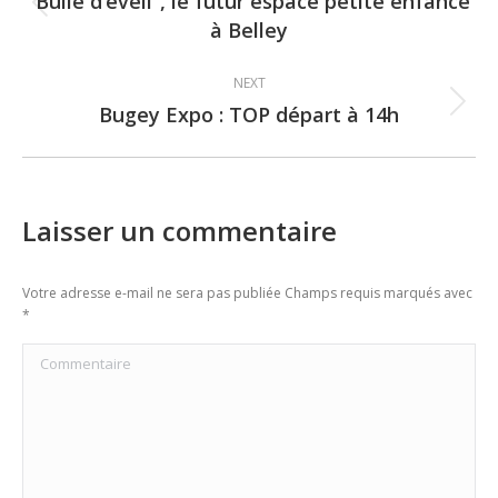
navigation
“Bulle d’éveil”, le futur espace petite enfance
Previous
à Belley
post:
NEXT
Bugey Expo : TOP départ à 14h
Next
post:
Laisser un commentaire
Votre adresse e-mail ne sera pas publiée Champs requis marqués avec
*
Commentaire