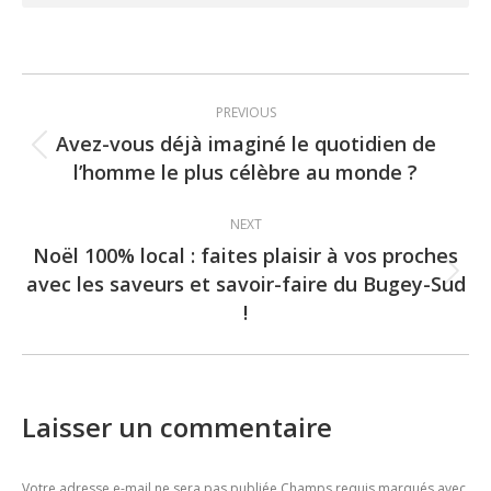
Post
PREVIOUS
navigation
Avez-vous déjà imaginé le quotidien de
Previous
l’homme le plus célèbre au monde ?
post:
NEXT
Noël 100% local : faites plaisir à vos proches
avec les saveurs et savoir-faire du Bugey-Sud
Next
!
post:
Laisser un commentaire
Votre adresse e-mail ne sera pas publiée Champs requis marqués avec