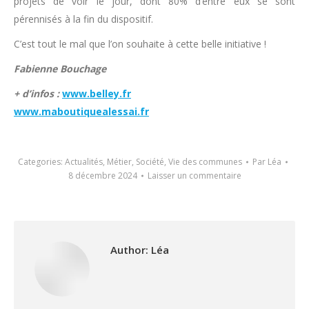
projets de voir le jour, dont 80% d’entre eux se sont
pérennisés à la fin du dispositif.
C’est tout le mal que l’on souhaite à cette belle initiative !
Fabienne Bouchage
+ d’infos :
www.belley.fr
www.maboutiquealessai.fr
Categories:
Actualités
,
Métier
,
Société
,
Vie des communes
Par
Léa
8 décembre 2024
Laisser un commentaire
Author:
Léa