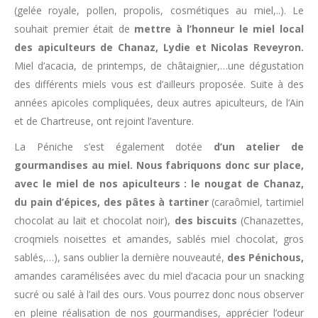
(gelée royale, pollen, propolis, cosmétiques au miel,..). Le
souhait premier était de
mettre à l’honneur le miel local
des apiculteurs de Chanaz, Lydie et Nicolas Reveyron.
Miel d’acacia, de printemps, de châtaignier,…une dégustation
des différents miels vous est d’ailleurs proposée. Suite à des
années apicoles compliquées, deux autres apiculteurs, de l’Ain
et de Chartreuse, ont rejoint l’aventure.
La Péniche s’est également dotée
d’un atelier de
gourmandises au miel.
Nous fabriquons donc sur place,
avec le miel de nos apiculteurs : le nougat de Chanaz,
du pain d’épices, des pâtes à tartiner
(caraômiel, tartimiel
chocolat au lait et chocolat noir),
des biscuits
(Chanazettes,
croqmiels noisettes et amandes, sablés miel chocolat, gros
sablés,…), sans oublier la dernière nouveauté,
des Pénichous,
amandes caramélisées avec du miel d’acacia pour un snacking
sucré ou salé à l’ail des ours. Vous pourrez donc nous observer
en pleine réalisation de nos gourmandises, apprécier l’odeur