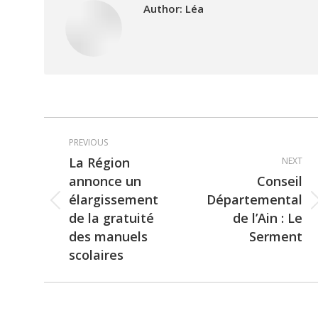
Author:
Léa
Post
PREVIOUS
navigation
La Région
NEXT
annonce un
Conseil
élargissement
Départemental
Previous
Next
de la gratuité
de l’Ain : Le
post:
post:
des manuels
Serment
scolaires