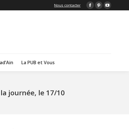
Nous contacter
Facebook
Pinterest
YouTube
page
page
page
opens
opens
opens
in
in
in
new
new
new
window
window
window
lad’Ain
La PUB et Vous
la journée, le 17/10