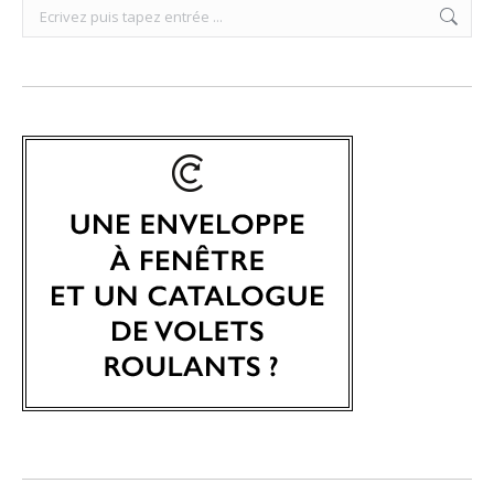
Search: