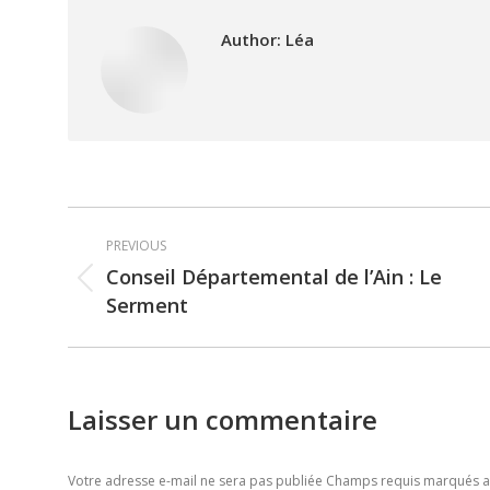
Author:
Léa
Post
PREVIOUS
navigation
Conseil Départemental de l’Ain : Le
Previous
Serment
post:
Laisser un commentaire
Votre adresse e-mail ne sera pas publiée Champs requis marqués 