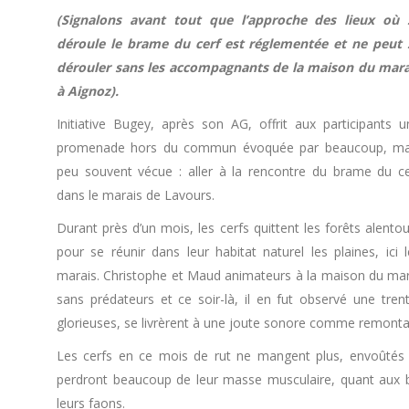
(Signalons avant tout que l’approche des lieux où 
déroule le brame du cerf est réglementée et ne peut 
dérouler sans les accompagnants de la maison du mara
à Aignoz).
Initiative Bugey, après son AG, offrit aux participants u
promenade hors du commun évoquée par beaucoup, ma
peu souvent vécue : aller à la rencontre du brame du ce
dans le marais de Lavours.
Durant près d’un mois, les cerfs quittent les forêts alento
pour se réunir dans leur habitat naturel les plaines, ici l
marais. Christophe et Maud animateurs à la maison du marai
sans prédateurs et ce soir-là, il en fut observé une tre
glorieuses, se livrèrent à une joute sonore comme remonta
Les cerfs en ce mois de rut ne mangent plus, envoûtés p
perdront beaucoup de leur masse musculaire, quant aux b
leurs faons.