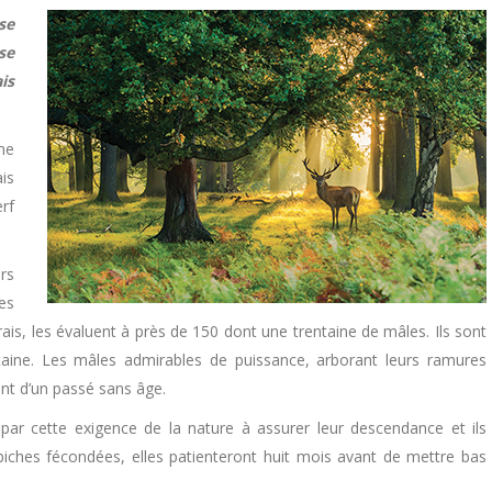
se
se
is
ne
is
rf
urs
es
s, les évaluent à près de 150 dont une trentaine de mâles. Ils sont
ntaine. Les mâles admirables de puissance, arborant leurs ramures
nt d’un passé sans âge.
ar cette exigence de la nature à assurer leur descendance et ils
iches fécondées, elles patienteront huit mois avant de mettre bas