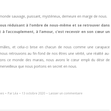
 monde sauvage, puissant, mystérieux, demeure en marge de nous.
 nous réduisant à l’ombre de nous-même et se retrouver dans
 à l’accouplement, à l’amour, c’est recevoir en son cœur un
ds mâles, et celui-ci brise en chacun de nous comme une carapace
t nous retrouvons au fin-fond de nos êtres une vérité, une réalité au-
ittons ce monde des marais, nous avons le cœur empli du désir de
e merveilleux que nous portons en secret en nous.
nes
Par
Léa
13 octobre 2020
Laisser un commentaire