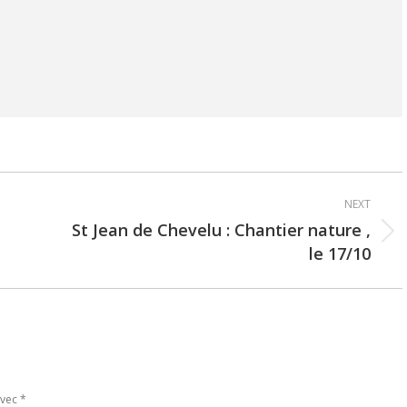
NEXT
St Jean de Chevelu : Chantier nature ,
Next
le 17/10
post:
avec
*