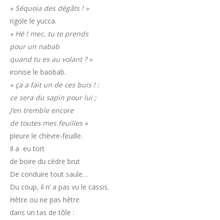
« Séquoia des dégâts ! »
rigole le yucca.
« Hé ! mec, tu te prends
pour un nabab
quand tu es au volant ? »
ironise le baobab.
« ça a fait un de ces buis ! :
ce sera du sapin pour lui ;
J‘en tremble encore
de toutes mes feuilles »
pleure le chèvre-feuille.
Il a eu tort
de boire du cèdre brut
De conduire tout saule…
Du coup, il n’ a pas vu le cassis.
Hêtre ou ne pas hêtre
dans un tas de tôle :