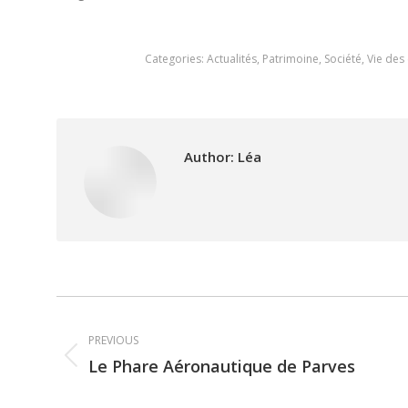
Categories:
Actualités
,
Patrimoine
,
Société
,
Vie de
Author:
Léa
Post
PREVIOUS
navigation
Le Phare Aéronautique de Parves
Previous
post: