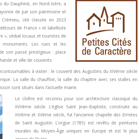
ns du Dauphiné, en Nord-Isère, a
 rayonne de par son patrimoine et
. Crémieu, cité classée en 2023
détours de France » et labellisée
re », séduit locaux et touristes de
s monuments. Les rues et les
e son passé prestigieux : place
chande et ville de couvents.
ontournables à visiter : le couvent des Augustins du XIVème siècle
que. La salle du chauffoir, la salle du chapitre avec ses stalles en
sson sont situés dans l’actuelle mairie.
Le cloître est reconnu pour son architecture classique du
XVIIème siècle. L’église Saint Jean-Baptiste, construite au
XIVème et XVème siècle, fut l’ancienne chapelle des Ermites
de Saint Augustin. L’orgue (1785) est revêtu de peintures
murales du Moyen-Âge uniques en Europe et est le plus
ancien de l’Isère.