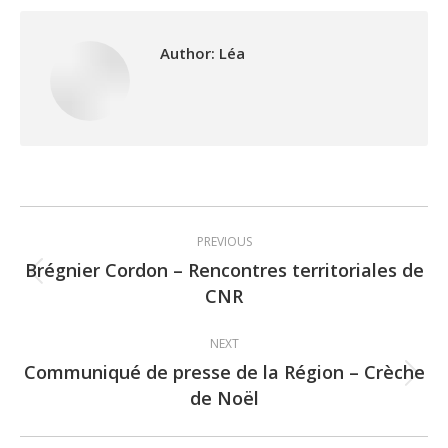
Author:
Léa
Post
PREVIOUS
navigation
Brégnier Cordon – Rencontres territoriales de
Previous
CNR
post:
NEXT
Communiqué de presse de la Région – Crèche
Next
de Noël
post: