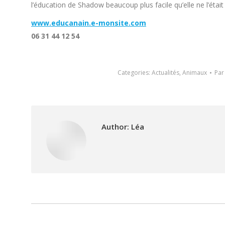
l’éducation de Shadow beaucoup plus facile qu’elle ne l’étai
www.educanain.e-monsite.com
06 31 44 12 54
Categories:
Actualités
,
Animaux
Pa
Author:
Léa
Post