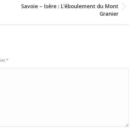
Savoie – Isère : L’éboulement du Mont
Next
Granier
post:
avec
*