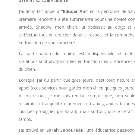
atteint sa taille adulte.
J’ai donc fait appel à
“Educan’Ain”
en la personne de Sar
première rencontre a été surprenante pour une novice c
arrivée, Shadow, mon chien, lui obéissait au doigt et à 
s’effectue tout en douceur dans le respect et la compréhen
en fonction de son caractère.
La participation du maitre est indispensable et diff
situations sont programmées en fonction des « réticences 
du chien.
Lorsque j’ai du partir quelques jours, c’est tout naturelle
appel à ces services pour garder mon chien quelques jours.
A son retour, je me suis rendue compte que, non seu
respirait la tranquillité (surement dû aux grandes bala
ludiques prodigués par Sarah), mais surtout, qu’elle s’étai
temps.
J’ai trouvé en
Sarah Laboureau,
une éducatrice passionnée