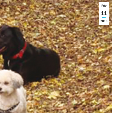
Fév
11
2016