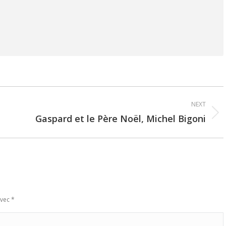
NEXT
Gaspard et le Père Noël, Michel Bigoni
Next
post:
avec
*