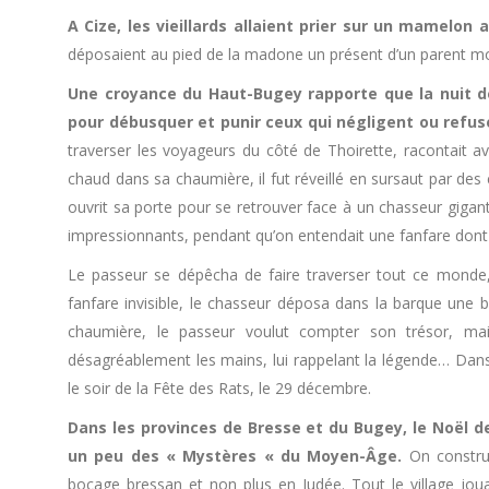
A Cize, les vieillards allaient prier sur un mamelon
déposaient au pied de la madone un présent d’un parent mort
Une croyance du Haut-Bugey rapporte que la nuit de 
pour débusquer et punir ceux qui négligent ou refus
traverser les voyageurs du côté de Thoirette, racontait a
chaud dans sa chaumière, il fut réveillé en sursaut par des
ouvrit sa porte pour se retrouver face à un chasseur gigan
impressionnants, pendant qu’on entendait une fanfare dont o
Le passeur se dépêcha de faire traverser tout ce monde, te
fanfare invisible, le chasseur déposa dans la barque une b
chaumière, le passeur voulut compter son trésor, mai
désagréablement les mains, lui rappelant la légende… Dans
le soir de la Fête des Rats, le 29 décembre.
Dans les provinces de Bresse et du Bugey, le Noël d
un peu des « Mystères « du Moyen-Âge.
On construi
bocage bressan et non plus en Judée. Tout le village jouait 