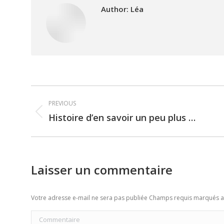
Author:
Léa
Post
PREVIOUS
navigation
Histoire d’en savoir un peu plus …
Previous
post:
Laisser un commentaire
Votre adresse e-mail ne sera pas publiée Champs requis marqués 
Commentaire