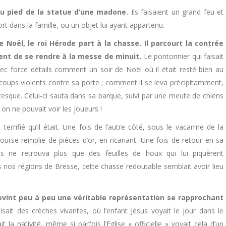
 au pied de la statue d’une madone.
Ils faisaient un grand feu et
 dans la famille, ou un objet lui ayant appartenu.
Noël, le roi Hérode part à la chasse. Il parcourt la contrée
ent de se rendre à la messe de minuit.
Le pontonnier qui faisait
vec force détails comment un soir de Noël où il était resté bien au
 coups violents contre sa porte ; comment il se leva précipitamment,
tesque. Celui-ci sauta dans sa barque, suivi par une meute de chiens
n ne pouvait voir les joueurs !
rrifié qu’il était. Une fois de l’autre côté, sous le vacarme de la
ourse remplie de pièces d’or, en ricanant. Une fois de retour en sa
s ne retrouva plus que des feuilles de houx qui lui piquèrent
 nos régions de Bresse, cette chasse redoutable semblait avoir lieu
evint peu à peu une véritable représentation se rapprochant
sait des crèches vivantes, où l’enfant Jésus voyait le jour dans le
la nativité, même si parfois l’Eglise « officielle » voyait cela d’un