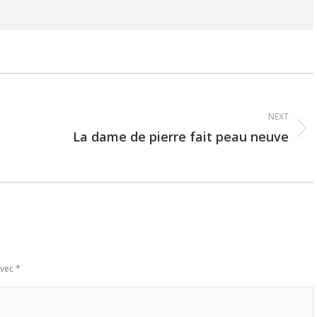
NEXT
La dame de pierre fait peau neuve
Next
post:
avec
*