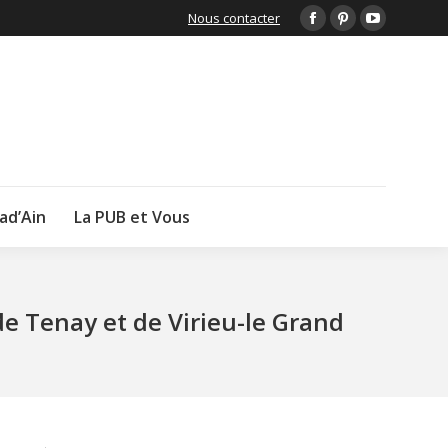
Nous contacter
Facebook
Pinterest
YouTube
page
page
page
opens
opens
opens
in
in
in
new
new
new
window
window
window
lad’Ain
La PUB et Vous
de Tenay et de Virieu-le Grand