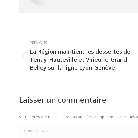
Post
PREVIOUS
navigation
La Région maintient les dessertes de
Tenay-Hauteville et Virieu-le-Grand-
Previous
Belley sur la ligne Lyon-Genève
post:
Laisser un commentaire
Votre adresse e-mail ne sera pas publiée Champs requis marqués 
Commentaire