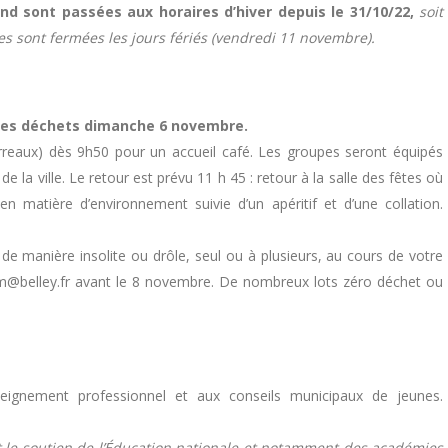
and sont passées aux horaires d’hiver depuis le 31/10/22,
soit
s sont fermées les jours fériés (vendredi 11 novembre).
 des déchets dimanche 6 novembre.
rreaux) dès 9h50 pour un accueil café. Les groupes seront équipés
 de la ville. Le retour est prévu 11 h 45 : retour à la salle des fêtes où
n matière d’environnement suivie d’un apéritif et d’une collation.
 de manière insolite ou drôle, seul ou à plusieurs, au cours de votre
m@belley.fr avant le 8 novembre. De nombreux lots zéro déchet ou
seignement professionnel et aux conseils municipaux de jeunes.
it le soutien de l’Éducation nationale et notamment des académies