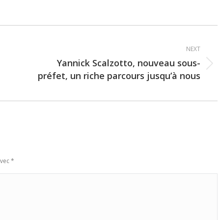
NEXT
Yannick Scalzotto, nouveau sous-
Next
préfet, un riche parcours jusqu’à nous
post:
avec
*