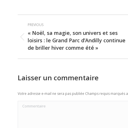
Post
PREVIOUS
navigation
« Noël, sa magie, son univers et ses
loisirs : le Grand Parc d’Andilly continue
Previous
de briller hiver comme été »
post:
Laisser un commentaire
Votre adresse e-mail ne sera pas publiée Champs requis marqués 
Commentaire