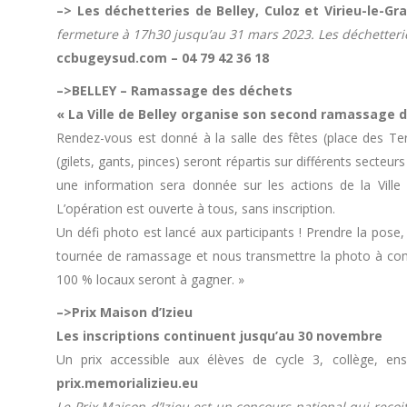
–> Les déchetteries de Belley, Culoz et Virieu-le-Gr
fermeture à 17h30 jusqu’au 31 mars 2023. Les déchetterie
ccbugeysud.com – 04 79 42 36 18
–>BELLEY – Ramassage des déchets
« La Ville de Belley organise son second ramassage
Rendez-vous est donné à la salle des fêtes (place des Te
(gilets, gants, pinces) seront répartis sur différents secteurs
une information sera donnée sur les actions de la Ville e
L’opération est ouverte à tous, sans inscription.
Un défi photo est lancé aux participants ! Prendre la pose,
tournée de ramassage et nous transmettre la photo à co
100 % locaux seront à gagner. »
–>Prix Maison d’Izieu
Les inscriptions continuent jusqu’au 30 novembre
Un prix accessible aux élèves de cycle 3, collège, en
prix.memorializieu.eu
Le Prix Maison d’Izieu est un concours national qui reço