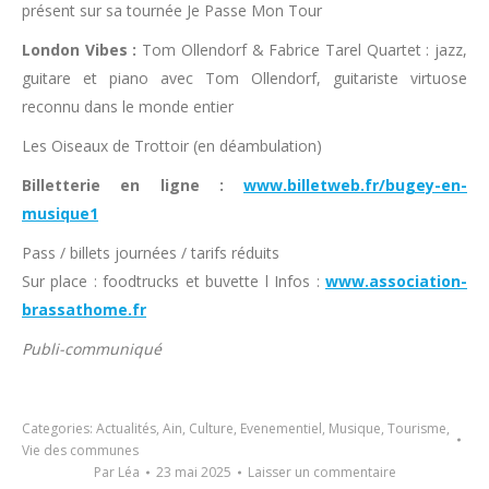
présent sur sa tournée Je Passe Mon Tour
London Vibes :
Tom Ollendorf & Fabrice Tarel Quartet : jazz,
guitare et piano avec Tom Ollendorf, guitariste virtuose
reconnu dans le monde entier
Les Oiseaux de Trottoir (en déambulation)
Billetterie en ligne :
www.billetweb.fr/bugey-en-
musique1
Pass / billets journées / tarifs réduits
Sur place : foodtrucks et buvette l Infos :
www.association-
brassathome.fr
Publi-communiqué
Categories:
Actualités
,
Ain
,
Culture
,
Evenementiel
,
Musique
,
Tourisme
,
Vie des communes
Par
Léa
23 mai 2025
Laisser un commentaire