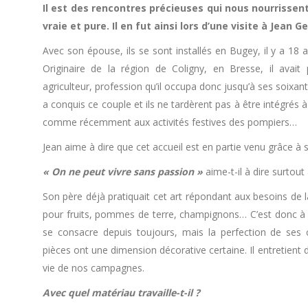
Il est des rencontres précieuses qui nous nourrisse
vraie et pure. Il en fut ainsi lors d’une visite à Jean 
Avec son épouse, ils se sont installés en Bugey, il y a 18 a
Originaire de la région de Coligny, en Bresse, il avait 
agriculteur, profession qu’il occupa donc jusqu’à ses soixa
a conquis ce couple et ils ne tardèrent pas à être intégrés à la
comme récemment aux activités festives des pompiers…
Jean aime à dire que cet accueil est en partie venu grâce à 
« On ne peut vivre sans passion »
aime-t-il à dire surtout à
Son père déjà pratiquait cet art répondant aux besoins de la
pour fruits, pommes de terre, champignons… C’est donc à cet
se consacre depuis toujours, mais la perfection de ses c
pièces ont une dimension décorative certaine. Il entretient 
vie de nos campagnes.
Avec quel matériau travaille-t-il ?