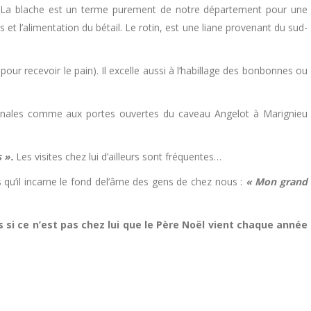
in. La blache est un terme purement de notre département pour une
s et l’alimentation du bétail. Le rotin, est une liane provenant du sud-
s pour recevoir le pain). Il excelle aussi à l’habillage des bonbonnes ou
unales comme aux portes ouvertes du caveau Angelot à Marignieu
 ».
Les visites chez lui d’ailleurs sont fréquentes…
us qu’il incarne le fond del’âme des gens de chez nous :
« Mon grand
 si ce n’est pas chez lui que le Père Noël vient chaque année