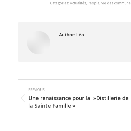
Categories:
Actualités
,
People
,
Vie des commune
Author:
Léa
Post
PREVIOUS
navigation
Une renaissance pour la »Distillerie de
Previous
la Sainte Famille »
post: