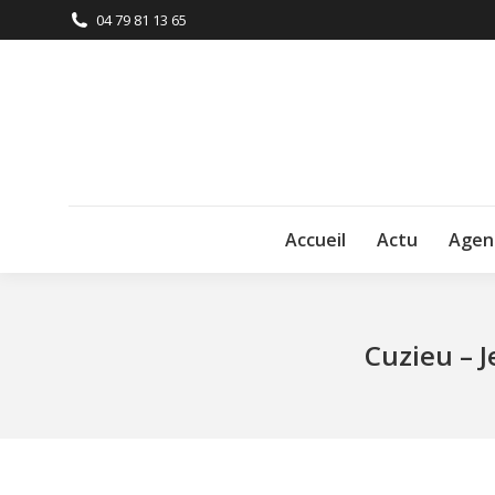
04 79 81 13 65
Accueil
Actu
Agen
Cuzieu – J