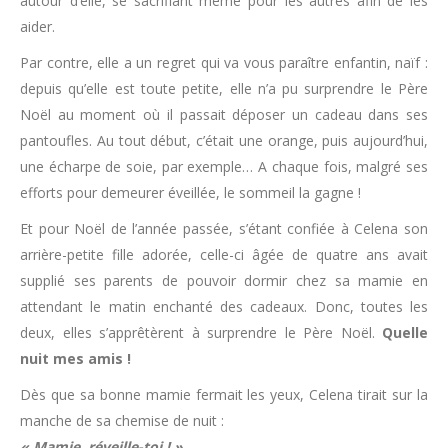
autour d’elle, se sacrifiant même pour les autres afin de les
aider.
Par contre, elle a un regret qui va vous paraître enfantin, naïf :
depuis qu’elle est toute petite, elle n’a pu surprendre le Père
Noël au moment où il passait déposer un cadeau dans ses
pantoufles. Au tout début, c’était une orange, puis aujourd’hui,
une écharpe de soie, par exemple… A chaque fois, malgré ses
efforts pour demeurer éveillée, le sommeil la gagne !
Et pour Noël de l’année passée, s’étant confiée à Celena son
arrière-petite fille adorée, celle-ci âgée de quatre ans avait
supplié ses parents de pouvoir dormir chez sa mamie en
attendant le matin enchanté des cadeaux. Donc, toutes les
deux, elles s’apprêtèrent à surprendre le Père Noël.
Quelle
nuit mes amis !
Dès que sa bonne mamie fermait les yeux, Celena tirait sur la
manche de sa chemise de nuit :
« Mamie, réveille-toi ! ».