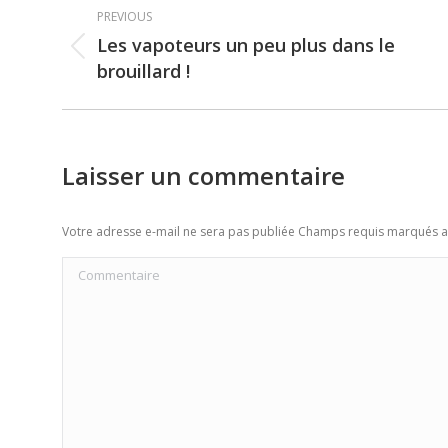
Post
PREVIOUS
navigation
Les vapoteurs un peu plus dans le
Previous
brouillard !
post:
Laisser un commentaire
Votre adresse e-mail ne sera pas publiée Champs requis marqués 
Commentaire