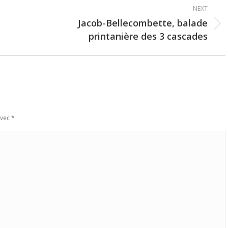
NEXT
Jacob-Bellecombette, balade
Next
printanière des 3 cascades
post:
avec
*