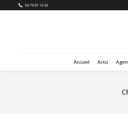
04 79 81 13 65
Accueil
Actu
Agen
C