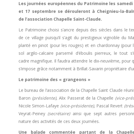
Les journées européennes du Patrimoine les samedi
et 17 septembre se dérouleront à Cheignieu-la-Bal
de l’association Chapelle Saint-Claude.
Le Patrimoine choisi s’ancre depuis des siècles dans le te
de ce village puisqu’il s’agit du prestigieux vignoble du Man
planté en pinot (pour les rouges) et en chardonnay (pour l
sol argilo-calcaire parsemé d’éboulis pierreux, le tout s
cadre magnifique. Il faudra attendre le dix-neuvième, pou
s’impose grâce notamment à Brillat-Savarin propriétaire d’u
Le patrimoine des « grangeons »
Le bureau de l’association de la Chapelle Saint Claude réu
Baron
(présidente)
, Alix Passerat de la Chapelle
(vice-pré
Nicole Simon-Lafaye
(vice-présidente)
, Pascal Revert
(trés
Veyrat-Peiney
(secrétaire)
ainsi que sept autres personn
nature des activités de ces deux journées.
Une balade commentée partant de la Chapelle