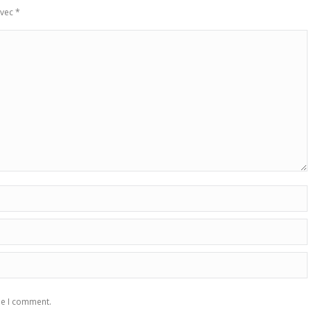
avec
*
me I comment.