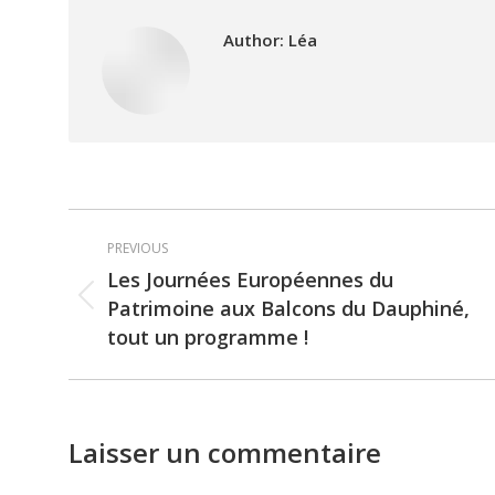
Author:
Léa
Post
PREVIOUS
navigation
Les Journées Européennes du
Patrimoine aux Balcons du Dauphiné,
Previous
tout un programme !
post:
Laisser un commentaire