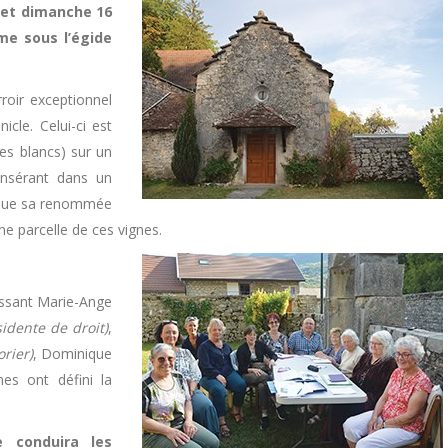
 et dimanche 16
me sous l’égide
rroir exceptionnel
icle. Celui-ci est
es blancs) sur un
’insérant dans un
r que sa renommée
ne parcelle de ces vignes.
nissant Marie-Ange
sidente de droit)
,
orier)
, Dominique
es ont défini la
 conduira les