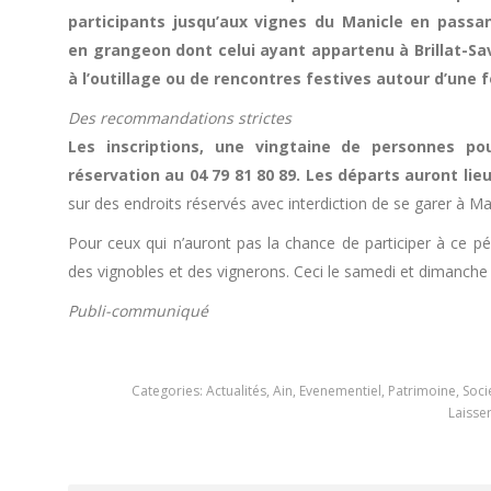
participants jusqu’aux vignes du Manicle en pass
en grangeon dont celui ayant appartenu à Brillat-Sava
à l’outillage ou de rencontres festives autour d’une
Des recommandations strictes
Les inscriptions, une vingtaine de personnes p
réservation au 04 79 81 80 89. Les départs auront lie
sur des endroits réservés avec interdiction de se garer à Ma
Pour ceux qui n’auront pas la chance de participer à ce pér
des vignobles et des vignerons. Ceci le samedi et dimanche 
Publi-communiqué
Categories:
Actualités
,
Ain
,
Evenementiel
,
Patrimoine
,
Soci
Laisse