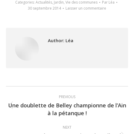
Categories:
Actualités
,
Jardin
,
Vie des communes
Par
Léa
30 septembre 2014
Laisser un commentaire
Author:
Léa
Post
PREVIOUS
navigation
Une doublette de Belley championne de l’Ain
Previous
à la pétanque !
post:
NEXT