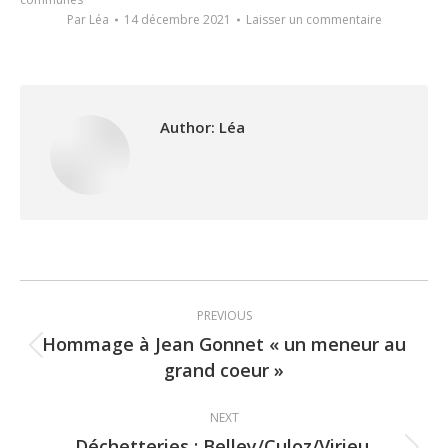
Par
Léa
14 décembre 2021
Laisser un commentaire
Author:
Léa
Post
PREVIOUS
navigation
Hommage à Jean Gonnet « un meneur au
Previous
grand coeur »
post:
NEXT
Déchetteries : Belley/Culoz/Virieu,