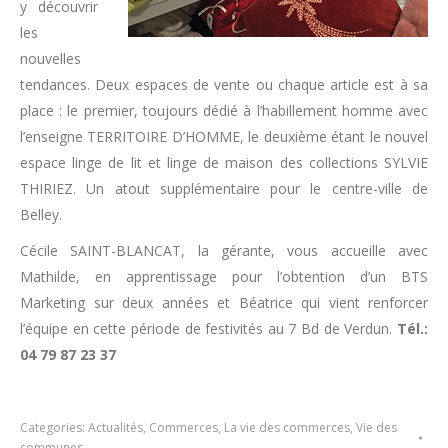
y découvrir
les
nouvelles
tendances. Deux espaces de vente ou chaque article est à sa
place : le premier, toujours dédié à l’habillement homme avec
l’enseigne TERRITOIRE D’HOMME, le deuxième étant le nouvel
espace linge de lit et linge de maison des collections SYLVIE
THIRIEZ. Un atout supplémentaire pour le centre-ville de
Belley.
Cécile SAINT-BLANCAT, la gérante, vous accueille avec
Mathilde, en apprentissage pour l’obtention d’un BTS
Marketing sur deux années et Béatrice qui vient renforcer
l’équipe en cette période de festivités au 7 Bd de Verdun.
Tél.:
04 79 87 23 37
Categories:
Actualités
,
Commerces
,
La vie des commerces
,
Vie des
communes