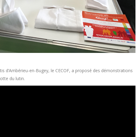
ntis d’Ambérieu-en-Bugey, le CECOF, a proposé des démonstrations
otte du lutin.