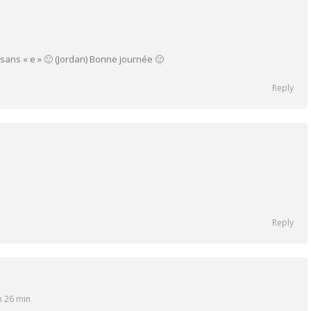
sans « e » 🙂 (Jordan) Bonne journée 🙂
Reply
Reply
h 26 min