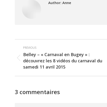
Author:
Anne
Post
PREVIOUS
navigation
Belley – « Carnaval en Bugey » :
découvrez les 8 vidéos du carnaval du
Previous
samedi 11 avril 2015
post:
3 commentaires