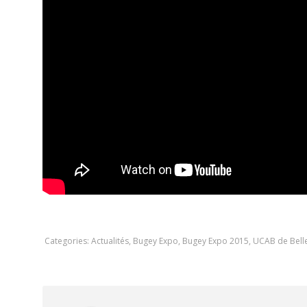
Categories:
Actualités
,
Bugey Expo
,
Bugey Expo 2015
,
UCAB de Bell