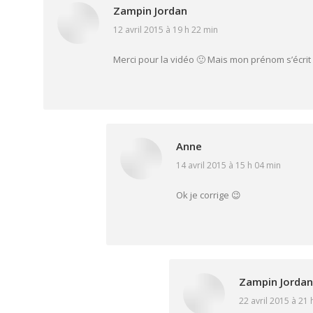
Zampin Jordan
12 avril 2015 à 19 h 22 min
says:
Merci pour la vidéo 🙂 Mais mon prénom s’écrit 
Anne
14 avril 2015 à 15 h 04 min
says:
Ok je corrige 😉
Zampin Jordan
22 avril 2015 à 21 
says: