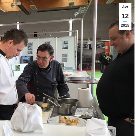
Avr
12
2015