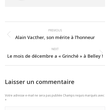
Post
PREVIOUS
navigation
Alain Vacther, son mérite à l’honneur
Previous
post:
NEXT
Le mois de décembre a « Grinché » à Belley !
Next
post:
Laisser un commentaire
Votre adresse e-mail ne sera pas publiée Champs requis marqués avec
*
Commentaire