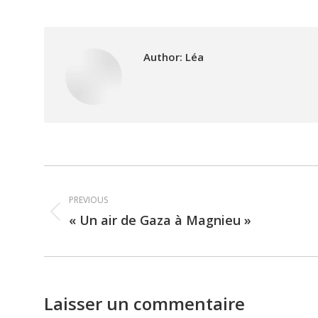
Author:
Léa
Post
PREVIOUS
navigation
« Un air de Gaza à Magnieu »
Previous
post:
Laisser un commentaire