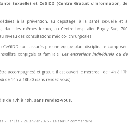
anté Sexuelle) et CeGIDD (Centre Gratuit d’Information, de
dédiées à la prévention, au dépistage, à la santé sexuelle et à
s, dans les mêmes locaux, au Centre hospitalier Bugey Sud, 700
au niveau des consultations médico- chirurgicales.
 au CeGIDD sont assurés par une équipe pluri- disciplinaire composée
seillère conjugale et familiale.
Les entretiens individuels ou de
être accompagnés) et gratuit. Il est ouvert le mercredi de 14h à 17h
edi de 14h à 18h30 (sans rendez-vous).
is de 17h à 19h, sans rendez-vous.
es
Par
Léa
26 janvier 2026
Laisser un commentaire