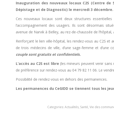
Inauguration des nouveaux locaux C2S (Centre de S
Dépistage et de Diagnostic) le mercredi 3 décembre.
Ces nouveaux locaux sont deux structures essentielles 
l’accompagnement des usagers. Ils sont désormais situé
avenue de Narvik à Belley, au rez-de-chaussée de l’hôpital, 
Renforçant le lien ville-hôpital, les rendez-vous au C2S et
de trois médecins de ville, d’une sage-femme et d’une con
couple sont gratuits et confidentiels.
L’accès au C2S est libre
(les mineurs peuvent venir sans 
de préférence sur rendez-vous au 04 79 82 11 06. Le vendr
Possibilité de rendez-vous en dehors des permanences.
Les permanences du CeGIDD se tiennent tous les jeud
Categories:
Actualités
,
Santé
,
Vie des commun