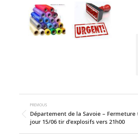
Post
PREVIOUS
navigation
Département de la Savoie – Fermeture t
Previous
jour 15/06 tir d’explosifs vers 21h00
post: