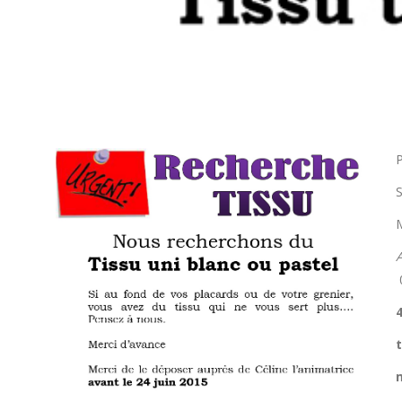
P
S
M
t