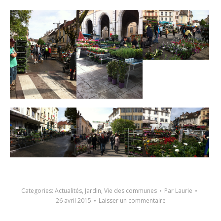
Categories:
Actualités
,
Jardin
,
Vie des communes
Par
Laurie
26 avril 2015
Laisser un commentaire