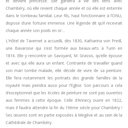
et devient princesse. Elle gardera à vie des liens avec
Chambéry, où elle revient chaque année et où elle est enterrée
dans le tombeau familial. Leur fils, haut fonctionnaire à l’ONU,
dispose d’une fortune immense. Une légende dit qu’il recevrait
chaque année son poids en or…
L’Hôtel de Tavernet a accueilli, dès 1830, Katharina von Predl,
une Bavaroise qui s’est formée aux beaux-arts à Turin en
1816. Elle y rencontre un Savoyard, M. Grassis, qu’elle épouse
et avec qui elle aura un enfant. Contrainte de travailler quand
son mari tombe malade, elle décide de vivre de sa peinture.
Elle fera notamment les portraits des grande familles de la
royauté mais peindra aussi pour l’Eglise. Son parcours a cela
d’exceptionnel que les écoles de peinture ne sont pas ouvertes
aux femmes à cette époque. Celle d’Annecy ouvre en 1822,
mais il faudra attendre la fin du 19ème siècle pour Chambéry !
Ses œuvres sont en partie exposées à Megève et au sein de la
Cathédrale de Chambéry.