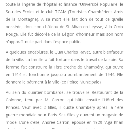
toute la lingerie de l’hôpital et finance l’Université Populaire, le
Sou des Ecoles et le club TCAM (Touristes Chambériens Amis
de la Montagne). A sa mort elle fait don de tout ce qu’elle
possède, dont son château de St Alban-en-Leysse, à la Croix
Rouge. Elle fut décorée de la Légion d’honneur mais son nom
n’apparaît nulle part dans l’espace public.
A quelques encablures, le Quai Charles Ravet, autre bienfaiteur
de la ville. La famille a fait fortune dans le travail de la soie. Sa
femme fait construire la 1ère crèche de Chambéry, qui ouvre
en 1914 et fonctionne jusqu’au bombardement de 1944. Elle
donnera le bâtiment à la ville (ex Police Municipale).
Au sein du quartier bombardé, se trouve le Restaurant de la
Colonne, tenu par M. Carron qui bâtit ensuite l’Hôtel des
Princes. Veuf avec 2 filles, il quitte Chambéry après la 1ère
guerre mondiale pour Paris. Ses filles y ouvrent un magasin de
mode. L’une d’elle, Andrée Carron, épouse en 1929 l’Aga Khan