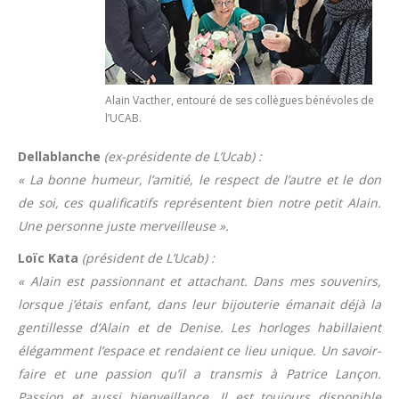
Alain Vacther, entouré de ses collègues bénévoles de
l’UCAB.
Dellablanche
(ex-présidente de L’Ucab) :
« La bonne humeur, l’amitié, le respect de l’autre et le don
de soi, ces qualificatifs représentent bien notre petit Alain.
Une personne juste merveilleuse ».
Loïc Kata
(président de L’Ucab) :
« Alain est passionnant et attachant. Dans mes souvenirs,
lorsque j’étais enfant, dans leur bijouterie émanait déjà la
gentillesse d’Alain et de Denise. Les horloges habillaient
élégamment l’espace et rendaient ce lieu unique. Un savoir-
faire et une passion qu’il a transmis à Patrice Lançon.
Passion et aussi bienveillance. Il est toujours disponible