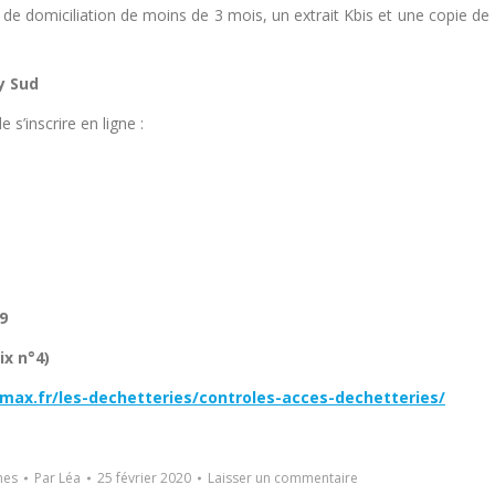
f de domiciliation de moins de 3 mois, un extrait Kbis et une copie de
y Sud
s’inscrire en ligne :
99
ix n°4)
max.fr/les-dechetteries/controles-acces-dechetteries/
nes
Par
Léa
25 février 2020
Laisser un commentaire