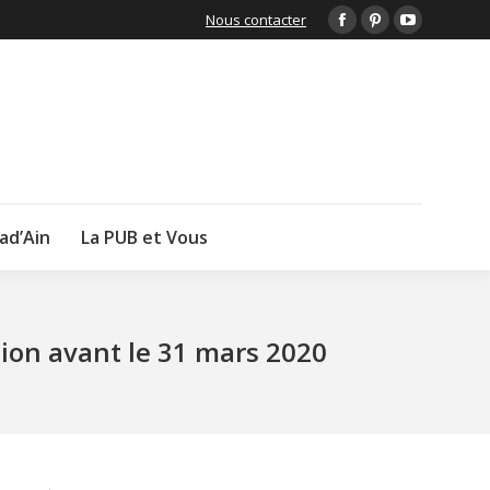
Nous contacter
Facebook
Pinterest
YouTube
page
page
page
opens
opens
opens
in
in
in
new
new
new
window
window
window
lad’Ain
La PUB et Vous
tion avant le 31 mars 2020