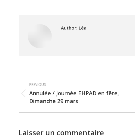
Author:
Léa
Post
PREVIOUS
navigation
Annulée / Journée EHPAD en fête,
Previous
Dimanche 29 mars
post:
Laisser un commentaire