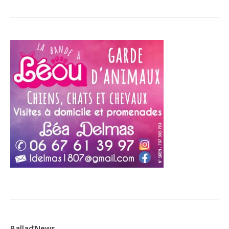
Ballad’News