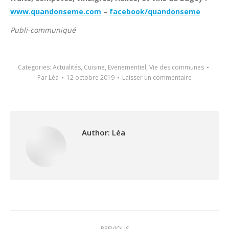
www.quandonseme.com
–
facebook/quandonseme
Publi-communiqué
Categories:
Actualités
,
Cuisine
,
Evenementiel
,
Vie des communes
Par
Léa
12 octobre 2019
Laisser un commentaire
Author:
Léa
Post
PREVIOUS