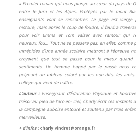
« Premier roman qui nous plonge au cœur du pays de Ge
entre le Jura et les Alpes. Protégés par le mont Bl
enseignants vont se rencontrer. La page est vierge 
histoire, mais après le coup de foudre, il faudra travers
pour voir Emma et Tom valser avec l’amour qui re
heureux, fou… Tout ne se passera pas, en effet, comme p
intrépides d’une année scolaire mettront à l’épreuve n
croyaient que tout se passe pour le mieux quand
sentiments. Un homme happé par le passé nous co
peignant un tableau coloré par les non-dits, les amis, 
collège qui vient de naître.
L’auteur :
Enseignant d’Éducation Physique et Sportiv
trésor au pied de l’arc-en- ciel, Charly écrit ces instants
la campagne auboise entouré et soutenu par trois enfa
merveilleuse.
+ d’infos :
charly.vindret@orange.fr