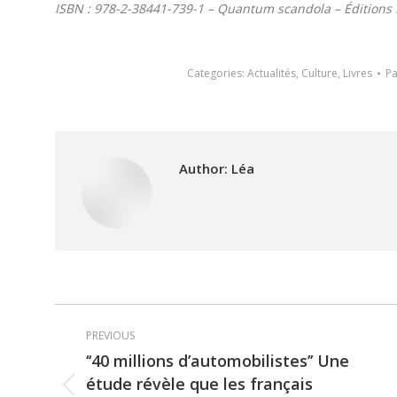
ISBN : 978-2-38441-739-1 – Quantum scandola – Éditions
Categories:
Actualités
,
Culture
,
Livres
P
Author:
Léa
Post
PREVIOUS
navigation
‘‘40 millions d’automobilistes’’ Une
étude révèle que les français
Previous