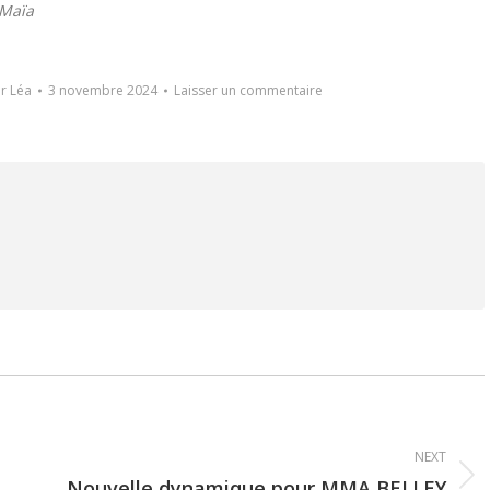
 Maïa
ar
Léa
3 novembre 2024
Laisser un commentaire
NEXT
Nouvelle dynamique pour MMA BELLEY
Next