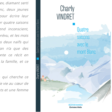
x, diamant serti
anc, deux jeunes
pour écrire leur
er quatre saisons
nd inconscient,
révu, et les mois
os deux naïfs qui
 on n’a que des
nte ce récit en
la famille, et ce
e qui cherche ce
 de vie au cœur de
nts et une femme