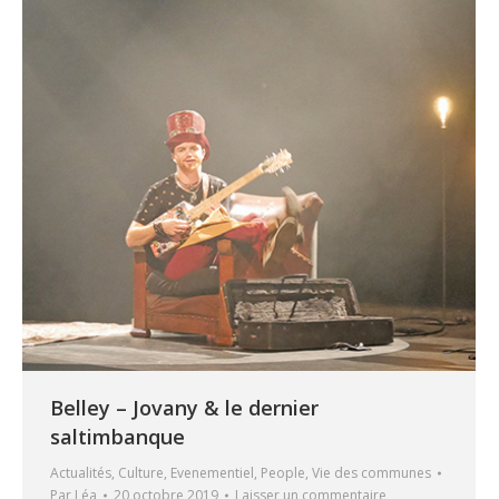
Belley – Jovany & le dernier
saltimbanque
Actualités
,
Culture
,
Evenementiel
,
People
,
Vie des communes
Par
Léa
20 octobre 2019
Laisser un commentaire