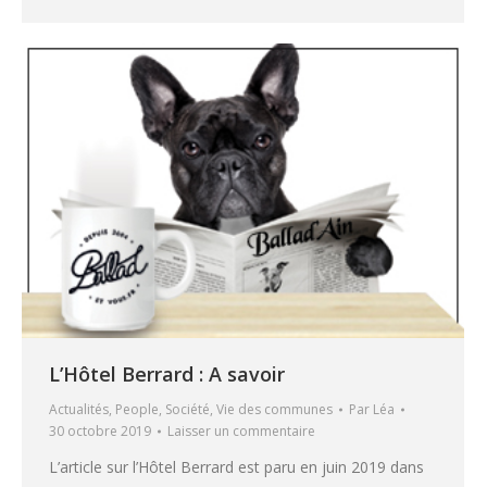
L’Hôtel Berrard : A savoir
Actualités
,
People
,
Société
,
Vie des communes
Par
Léa
30 octobre 2019
Laisser un commentaire
L’article sur l’Hôtel Berrard est paru en juin 2019 dans