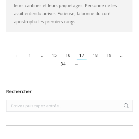
leurs cantines et leurs paquetages. Personne ne les
avait entendu arriver. Furieuse, la bonne du curé
apostropha les premiers rangs…
←
1
…
15
16
17
18
19
…
34
→
Rechercher
Search: