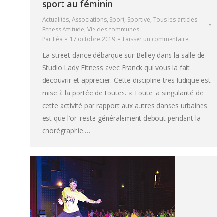
sport au féminin
Actualités
,
Associations
,
Sport
,
Sportive
,
Tous les articles
Fitness Attitude
,
Vie des communes
Par
Léa
17 octobre 2019
Laisser un commentaire
La street dance débarque sur Belley dans la salle de
Studio Lady Fitness avec Franck qui vous la fait
découvrir et apprécier. Cette discipline très ludique est
mise à la portée de toutes. « Toute la singularité de
cette activité par rapport aux autres danses urbaines
est que l’on reste généralement debout pendant la
chorégraphie.…