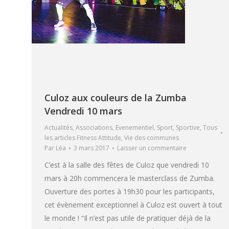
Culoz aux couleurs de la Zumba
Vendredi 10 mars
Actualités
,
Associations
,
Evenementiel
,
Sport
,
Sportive
,
Tous
les articles Fitness Attitude
,
Vie des communes
Par
Léa
3 mars 2017
Laisser un commentaire
C’est à la salle des fêtes de Culoz que vendredi 10
mars à 20h commencera le masterclass de Zumba.
Ouverture des portes à 19h30 pour les participants,
cet évènement exceptionnel à Culoz est ouvert à tout
le monde ! “Il n’est pas utile de pratiquer déjà de la