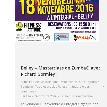
Belley – Masterclass de Zumba® avec
Richard Gormley !
Actualités
,
Ain
,
Associations
,
Evenementiel
,
Sport
,
Sportive
,
Tourisme
,
Tous les articles Fitness Attitude
,
Vie des
communes
Par
Léa
26 octobre 2016
Laisser un commentaire
Le vendredi 18 novembre à l’Intégral Organisé par