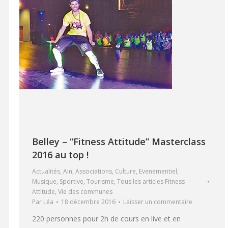
Belley – “Fitness Attitude” Masterclass
2016 au top !
Actualités
,
Ain
,
Associations
,
Culture
,
Evenementiel
,
Musique
,
Sportive
,
Tourisme
,
Tous les articles Fitness
Attitude
,
Vie des communes
Par
Léa
18 décembre 2016
Laisser un commentaire
220 personnes pour 2h de cours en live et en