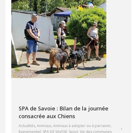
SPA de Savoie : Bilan de la journée
consacrée aux Chiens
Actualités
,
Animaux
,
Animaux à adopter ou à parrainer
,
Evenementiel
,
SPA DE SAVOIE
,
Sport
,
Vie des communes