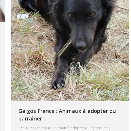
Galgos France : Animaux à adopter ou
parrainer
Actualités
,
Animaux
,
Animaux à adopter ou à parrainer
,