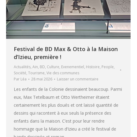
Festival de BD Max & Otto à la Maison
d’Izieu, première !
Actualités
,
Ain
,
BD
,
Culture
,
Evenementiel
,
Histoire
,
People
,
Société
,
Tourisme
,
Vie des communes
Par
Léa
28 mai 2026
Laisser un commentaire
Les enfants de la Colonie dessinaient beaucoup. Parmi
eux, Max Tetelbaum et Otto Wertheimer étaient
certainement les plus doués et ont laissé quantité de
dessins qui racontent à eux seuls la présence des
enfants dans la maison. C’est pour leur rendre
hommage que la Maison d’Izieu a créé le festival de
bande dessinée et roman…