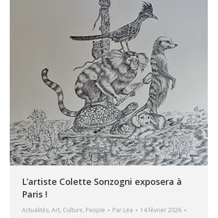
L’artiste Colette Sonzogni exposera à
Paris !
Actualités
,
Art
,
Culture
,
People
Par
Léa
14 février 2026