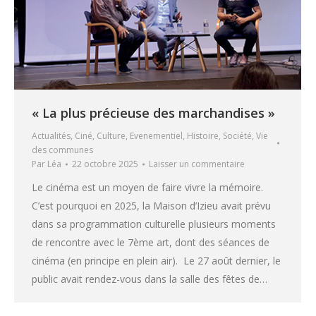
« La plus précieuse des marchandises »
Actualités
,
Ciné
,
Culture
,
Evenementiel
,
Histoire
,
Société
,
Vie
des communes
Par
Léa
22 octobre 2025
Laisser un commentaire
Le cinéma est un moyen de faire vivre la mémoire.
C’est pourquoi en 2025, la Maison d’Izieu avait prévu
dans sa programmation culturelle plusieurs moments
de rencontre avec le 7ème art, dont des séances de
cinéma (en principe en plein air). Le 27 août dernier, le
public avait rendez-vous dans la salle des fêtes de…