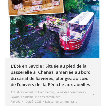
L’Été en Savoie : Située au pied de la
passerelle à Chanaz, amarrée au bord
du canal de Savières, plongez au cœur
de l’univers de la Péniche aux abeilles !
Actualités
,
Animaux
,
Commerces
,
La vie des commerces
,
Savoie
,
Tourisme
,
Vie des communes
Par
Léa
10 août 2025
Laisser un commentaire