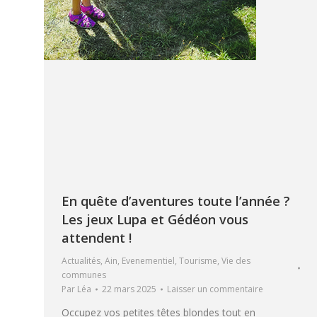
En quête d’aventures toute l’année ?
Les jeux Lupa et Gédéon vous
attendent !
Actualités
,
Ain
,
Evenementiel
,
Tourisme
,
Vie des
communes
Par
Léa
22 mars 2025
Laisser un commentaire
Occupez vos petites têtes blondes tout en