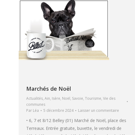
Marchés de Noël
Actualités
,
Ain
,
Isère
,
Noël
,
Savoie
,
Tourisme
,
Vie des
communes
Par
Léa
5 décembre 2024
Laisser un commentaire
• 6, 7 et 8/12 Belley (01) Marché de Noël, place des
Terreaux. Entrée gratuite, buvette, le vendredi de