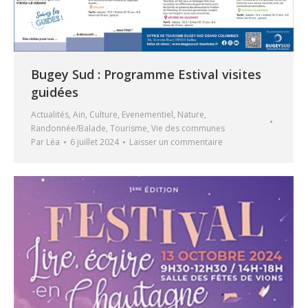
Bugey Sud : Programme Estival visites
guidées
Actualités
,
Ain
,
Culture
,
Evenementiel
,
Nature
,
Randonnée/Balade
,
Tourisme
,
Vie des communes
Par
Léa
6 juillet 2024
Laisser un commentaire