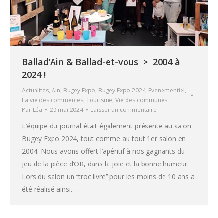
Ballad’Ain & Ballad-et-vous > 2004 à
2024 !
Actualités
,
Ain
,
Bugey Expo
,
Bugey Expo 2024
,
Evenementiel
,
La vie des commerces
,
Tourisme
,
Vie des communes
Par
Léa
20 mai 2024
Laisser un commentaire
L’équipe du journal était également présente au salon
Bugey Expo 2024, tout comme au tout 1er salon en
2004. Nous avons offert l’apéritif à nos gagnants du
jeu de la pièce d’OR, dans la joie et la bonne humeur.
Lors du salon un ‘‘troc livre’’ pour les moins de 10 ans a
été réalisé ainsi…