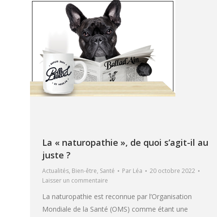
La « naturopathie », de quoi s’agit-il au
juste ?
Actualités
,
Bien-être
,
Santé
Par
Léa
20 octobre 2022
Laisser un commentaire
La naturopathie est reconnue par l’Organisation
Mondiale de la Santé (OMS) comme étant une