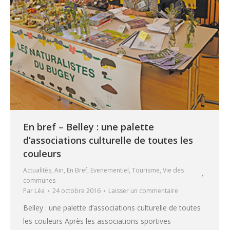
En bref – Belley : une palette
d’associations culturelle de toutes les
couleurs
Actualités
,
Ain
,
En Bref
,
Evenementiel
,
Tourisme
,
Vie des
communes
Par
Léa
24 octobre 2016
Laisser un commentaire
Belley : une palette d’associations culturelle de toutes
les couleurs Après les associations sportives