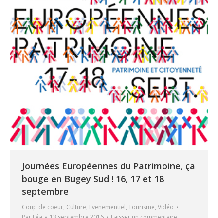
Journées Européennes du Patrimoine, ça
bouge en Bugey Sud ! 16, 17 et 18
septembre
Coup de coeur
,
Culture
,
Evenementiel
,
Tourisme
,
Vidéo
Par
Léa
13 septembre 2016
Laisser un commentaire