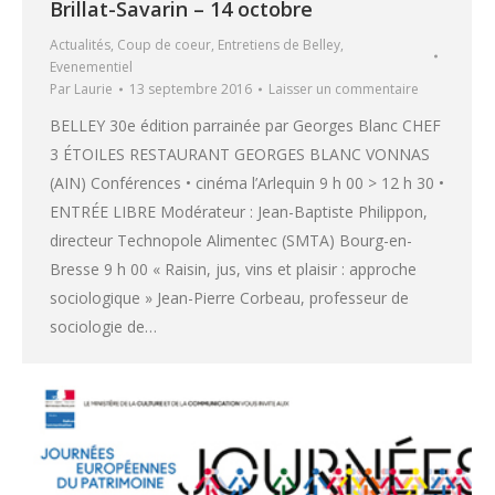
Brillat-Savarin – 14 octobre
Actualités
,
Coup de coeur
,
Entretiens de Belley
,
Evenementiel
Par
Laurie
13 septembre 2016
Laisser un commentaire
BELLEY 30e édition parrainée par Georges Blanc CHEF
3 ÉTOILES RESTAURANT GEORGES BLANC VONNAS
(AIN) Conférences • cinéma l’Arlequin 9 h 00 > 12 h 30 •
ENTRÉE LIBRE Modérateur : Jean-Baptiste Philippon,
directeur Technopole Alimentec (SMTA) Bourg-en-
Bresse 9 h 00 « Raisin, jus, vins et plaisir : approche
sociologique » Jean-Pierre Corbeau, professeur de
sociologie de…