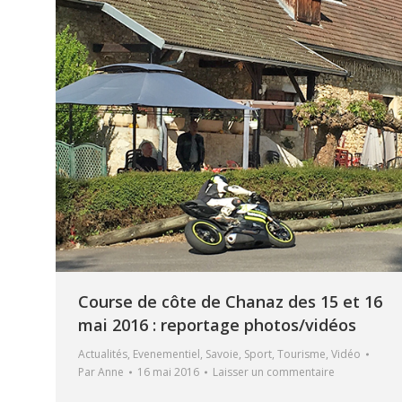
Course de côte de Chanaz des 15 et 16
mai 2016 : reportage photos/vidéos
Actualités
,
Evenementiel
,
Savoie
,
Sport
,
Tourisme
,
Vidéo
Par
Anne
16 mai 2016
Laisser un commentaire