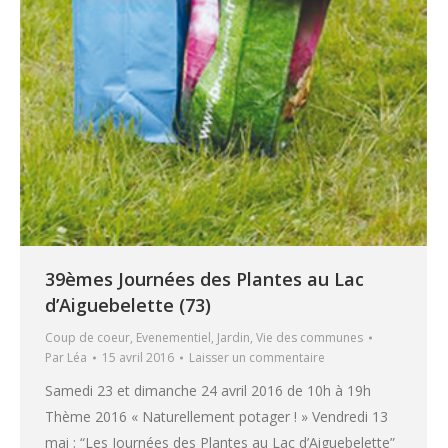
39èmes Journées des Plantes au Lac
d’Aiguebelette (73)
Coup de coeur
,
Evenementiel
,
Jardin
,
Vie des communes
Par
Léa
15 avril 2016
Laisser un commentaire
Samedi 23 et dimanche 24 avril 2016 de 10h à 19h
Thème 2016 « Naturellement potager ! » Vendredi 13
mai : “Les Journées des Plantes au Lac d’Aiguebelette”